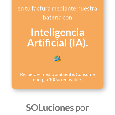
en tu factura mediante nuestra
batería con
Inteligencia
Artificial (IA).
Respeta el medio ambiente. Consume
energía 100% renovable.
SOLuciones
por