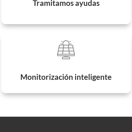
Tramitamos ayudas
hogar.
Sistema de alerta y monitorización.
Monitorización inteligente