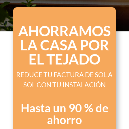
AHORRAMOS
LA CASA POR
EL TEJADO
REDUCE TU FACTURA DE SOL A
SOL CON TU INSTALACIÓN
Hasta un 90 % de
ahorro